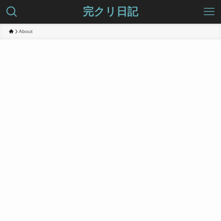
完クリ日記
About