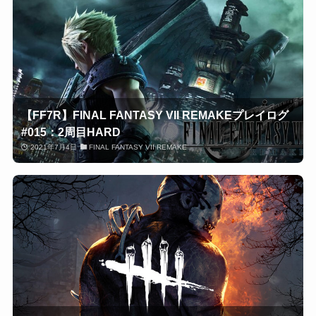
【FF7R】FINAL FANTASY VII REMAKEプレイログ
#015：2周目HARD
2021年7月4日
FINAL FANTASY VII REMAKE