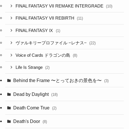
FINAL FANTASY VII REMAKE INTERGRADE
(10)
FINAL FANTASY VII REBIRTH
(11)
FINAL FANTASY Ⅸ
(1)
ヴァルキリープロファイル −レナス−
(22)
Voice of Cards ドラゴンの島
(8)
Life Is Strange
(2)
Behind the Frame 〜とっておきの景色を〜
(3)
Dead by Daylight
(18)
Death Come True
(2)
Death's Door
(8)