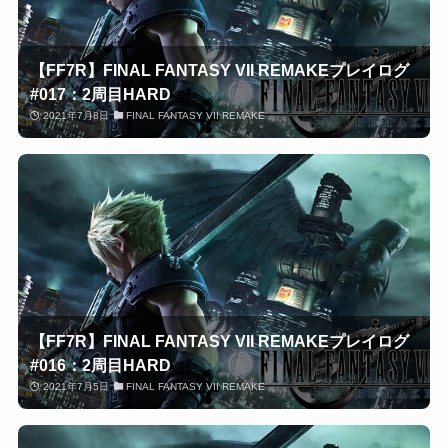
【FF7R】FINAL FANTASY VII REMAKEプレイログ
#017：2周目HARD
2021年7月8日
FINAL FANTASY VII REMAKE
【FF7R】FINAL FANTASY VII REMAKEプレイログ
#016：2周目HARD
2021年7月5日
FINAL FANTASY VII REMAKE