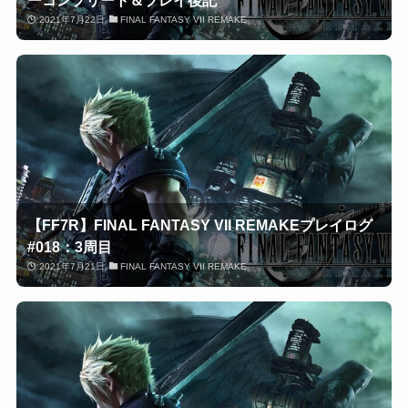
2021年7月22日
FINAL FANTASY VII REMAKE
【FF7R】FINAL FANTASY VII REMAKEプレイログ
#018：3周目
2021年7月21日
FINAL FANTASY VII REMAKE