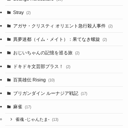
Stray
(2)
アガサ・クリスティ オリエント急行殺人事件
(2)
異夢迷都（イム・メイト）：果てなき螺旋
(2)
おじいちゃんの記憶を巡る旅
(2)
ドキドキ文芸部プラス！
(2)
百英雄伝 Rising
(10)
ブリガンダイン ルーナジア戦記
(17)
麻雀
(17)
雀魂 -じゃんたま-
(13)