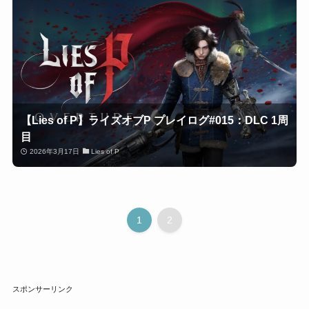
【Lies of P】ライズオブP プレイログ#015：DLC 1周
目
2026年3月17日
Lies of P
1
2
スポンサーリンク