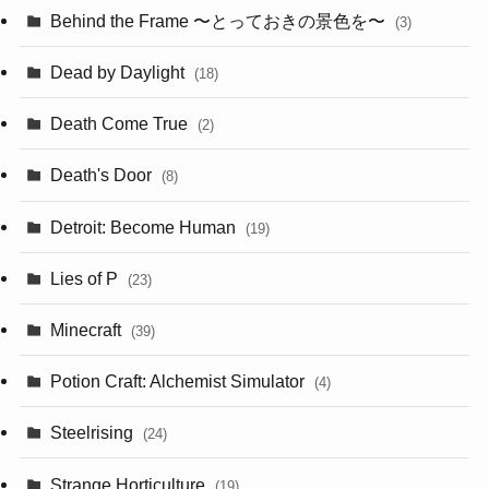
Behind the Frame 〜とっておきの景色を〜
(3)
Dead by Daylight
(18)
Death Come True
(2)
Death's Door
(8)
Detroit: Become Human
(19)
Lies of P
(23)
Minecraft
(39)
Potion Craft: Alchemist Simulator
(4)
Steelrising
(24)
Strange Horticulture
(19)