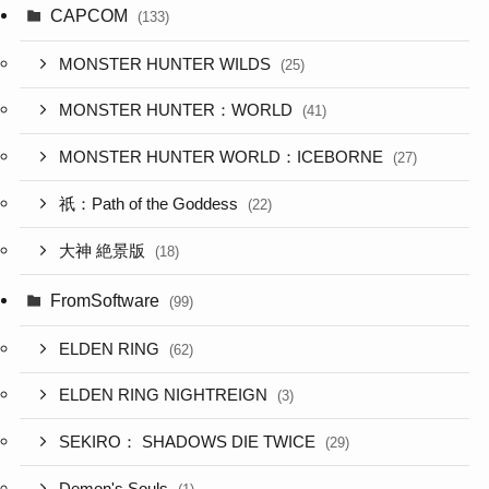
CAPCOM
(133)
MONSTER HUNTER WILDS
(25)
MONSTER HUNTER：WORLD
(41)
MONSTER HUNTER WORLD：ICEBORNE
(27)
祇：Path of the Goddess
(22)
大神 絶景版
(18)
FromSoftware
(99)
ELDEN RING
(62)
ELDEN RING NIGHTREIGN
(3)
SEKIRO： SHADOWS DIE TWICE
(29)
Demon's Souls