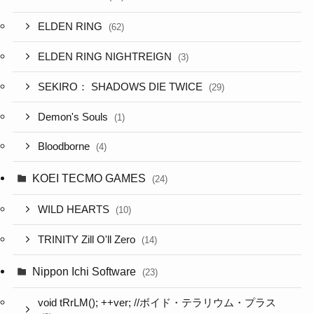
ELDEN RING
(62)
ELDEN RING NIGHTREIGN
(3)
SEKIRO： SHADOWS DIE TWICE
(29)
Demon's Souls
(1)
Bloodborne
(4)
KOEI TECMO GAMES
(24)
WILD HEARTS
(10)
TRINITY Zill O'll Zero
(14)
Nippon Ichi Software
(23)
void tRrLM(); ++ver; //ボイド・テラリウム・プラス