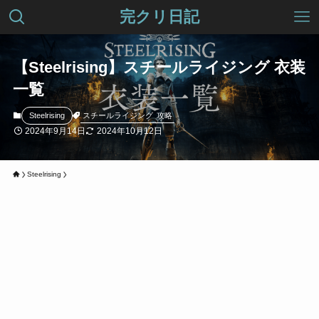
完クリ日記
【Steelrising】スチールライジング 衣装
一覧
スチールライジング
攻略
Steelrising
2024年9月14日
2024年10月12日
Steelrising