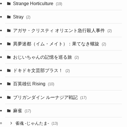
Strange Horticulture
(19)
Stray
(2)
アガサ・クリスティ オリエント急行殺人事件
(2)
異夢迷都（イム・メイト）：果てなき螺旋
(2)
おじいちゃんの記憶を巡る旅
(2)
ドキドキ文芸部プラス！
(2)
百英雄伝 Rising
(10)
ブリガンダイン ルーナジア戦記
(17)
麻雀
(17)
雀魂 -じゃんたま-
(13)