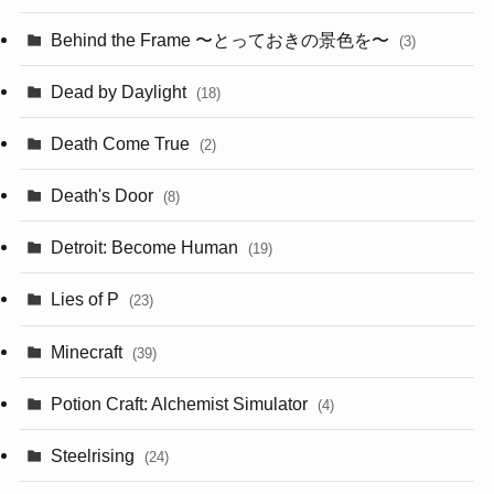
Behind the Frame 〜とっておきの景色を〜
(3)
Dead by Daylight
(18)
Death Come True
(2)
Death's Door
(8)
Detroit: Become Human
(19)
Lies of P
(23)
Minecraft
(39)
Potion Craft: Alchemist Simulator
(4)
Steelrising
(24)