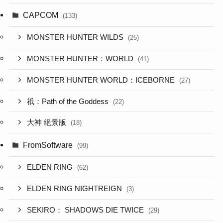
CAPCOM
(133)
MONSTER HUNTER WILDS
(25)
MONSTER HUNTER：WORLD
(41)
MONSTER HUNTER WORLD：ICEBORNE
(27)
祇：Path of the Goddess
(22)
大神 絶景版
(18)
FromSoftware
(99)
ELDEN RING
(62)
ELDEN RING NIGHTREIGN
(3)
SEKIRO： SHADOWS DIE TWICE
(29)