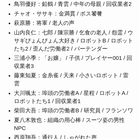
鳥羽優好：鉛鶴 / 青雲 / 中年の母親 / 回収業者2
チャオ・ササキ：金満貫 / ボス饕餮
萩原勝：将軍 / 老人の声
山内良仁：七郎 / 陳宗勝 / 乞食の老人 / 怨霊 / ウ
サギぴょんぴょん大好き / ロボットB / ロボット
たち2 / 歪んだ労働者2 / バーテンダー
三浦小季：「お嬢」 / 子供 / プレイヤー001 / 回
収業者3
藤東知夏：金糸雀 / 天来 / 小さいロボット / 雷
雲
大川颯太：埠頭の労働者A / 星程 / ロボットA /
ロボットたち1 / 回収業者1
柴田大吾：埠頭の労働者B / 研究員 / フランソワ
夏八木敦也：組織の用心棒 / スーツ姿の男性
NPC
西原翔吾：通行人 / しゃがれた声