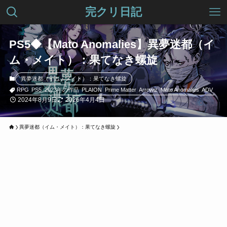
完クリ日記
PS5◆【Mato Anomalies】異夢迷都（イ
ム・メイト）：果てなき螺旋
異夢迷都（イム・メイト）：果てなき螺旋
RPG
PS5
2023年の作品
PLAION
Prime Matter
Arrowiz
Mato Anomalies
ADV
2024年8月9日
2026年4月4日
異夢迷都（イム・メイト）：果てなき螺旋