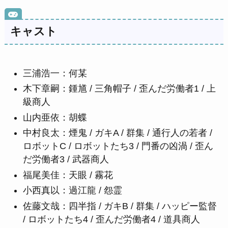
キャスト
三浦浩一：何某
木下章嗣：鍾馗 / 三角帽子 / 歪んだ労働者1 / 上
級商人
山内亜依：胡蝶
中村良太：煙鬼 / ガキA / 群集 / 通行人の若者 /
ロボットC / ロボットたち3 / 門番の凶渦 / 歪ん
だ労働者3 / 武器商人
福尾美佳：天眼 / 霧花
小西真以：過江龍 / 怨霊
佐藤文哉：四半指 / ガキB / 群集 / ハッピー監督
/ ロボットたち4 / 歪んだ労働者4 / 道具商人