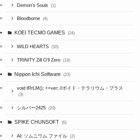
Demon's Souls
(1)
Bloodborne
(4)
KOEI TECMO GAMES
(24)
WILD HEARTS
(10)
TRINITY Zill O'll Zero
(14)
Nippon Ichi Software
(23)
void tRrLM(); ++ver; //ボイド・テラリウム・プラス
(3)
シルバー2425
(20)
SPIKE CHUNSOFT
(6)
AI: ソムニウム ファイル
(2)